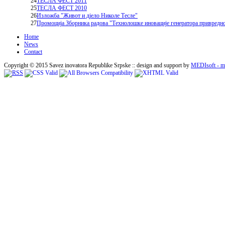
24
ТЕСЛА ФЕСТ 2011
25
ТЕСЛА ФЕСТ 2010
26
Изложба "Живот и дјело Николе Тесле"
27
Промоција Зборника радова "Технолошке иновације генератора привредно
Home
News
Contact
Copyright © 2015 Savez inovatora Republike Srpske :: design and support by
MEDIsoft - me