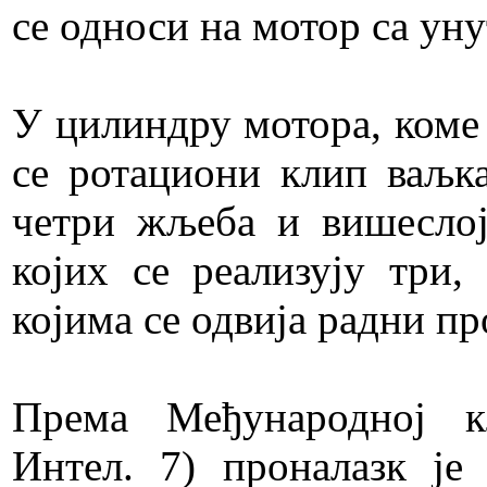
се односи на мотор са у
У цилиндру мотора, коме 
се ротациони клип ваљка
четри жљеба и вишесло
којих се реализују три
којима се одвија радни пр
Према Међународној к
Интел. 7) проналазк је