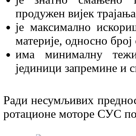
продужен вијек трајања
је максимално искори
материје, односно број 
има минималну теж
јединици запремине и с
Ради несумљивих преднос
ротационе моторе СУС по