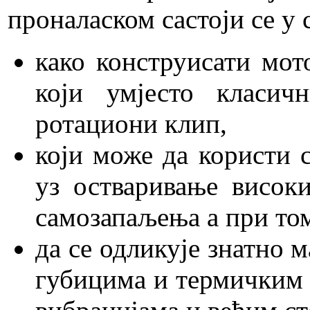
проналаском састоји се у 
како конструисати мо
који умјесто класи
ротациони клип,
који може да користи с
уз остваривање висок
самозапаљења а при то
да се одликује знатно
губицима и термичким