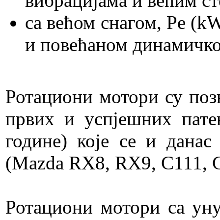
вибрацијама и већим с
са већом снагом, Pе (
и повећаном динамичк
Ротациони мотори су поз
првих и успјешних пате
године) које се и дана
(Mazda RX8, RX9, C111, 
Ротациони мотори са ун