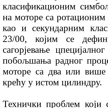
класификационим симбол
на моторе са ротационим
као и секундарним кла
23/00, којим се дефи
сагорјевање цпецијално
побољшања радног проце
моторе са два или више
крећу у истом цилиндру.
Технички проблем који 