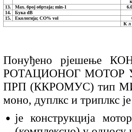
к
13.
Маx. број обртаја; min-1
6.
14.
Бука dB
15.
Екологија; CO% vol
К л 
Понуђено рјешење К
РОТАЦИОНОГ МОТОР 
ПРП (ККРОМУС) тип М
моно, дуплкс и триплкс је
је конструкција мото
(комплексно) у односу 