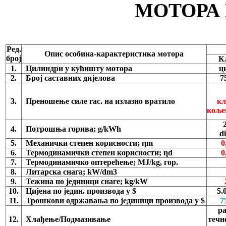
МОТОРА
Ред.
Опис особина-карактеристика мотора
број
К
1.
Цилиндри у кућишту мотора
ц
2.
Број саставних дијелова
7
3.
Преношење силе гас. на излазно вратило
кл
коље
4.
Потрошња горива; g/kWh
di
5.
Механички степен корисности; ηm
0
6.
Термодинамички степен корисности; ηd
0
7.
Термодинамичко оптерећење; MJ/kg, гор.
8.
Литарска снага; kW/dm3
9.
Тежина по јединици снаге; kg/kW
10.
Цијена по једин. производа у $
5.
11.
Трошкови одржавања по јединици производа у $
7
ра
12.
Хлађење/Подмазивање
течно