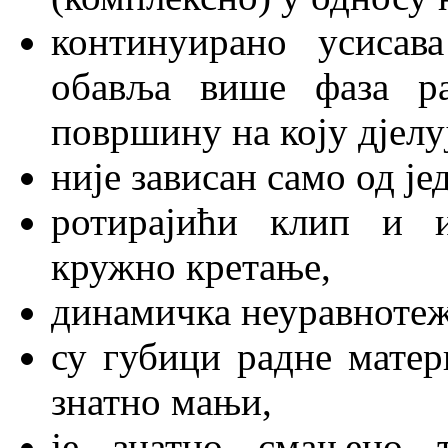
континуирано усисава
обавља више фаза р
површину на коју дјелуј
није зависан само од је
ротирајићи клип и и
кружно кретање,
динамичка неуравнотеже
су губици радне мате
знатно мањи,
је знатно смањено 