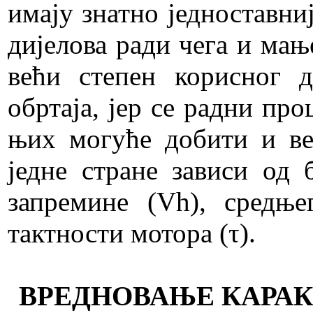
имају знатно једноставни
дијелова ради чега и мање
већи степен корисног д
обртаја, јер се радни про
њих могуће добити и ве
једне стране зависи од 
запремине (Vh), средње
тактности мотора (τ).
ВРЕДНОВАЊЕ КАРА