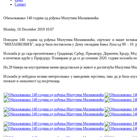
Contact
Обиљежавање 140 година од рођења Милутина Миланковића
Monday, 16 December 2019 10:07
Поводом 140. година од рођења Милутина Миланковића, свјетског и нашег велика
"МИЛАНКОВИЋ", која је била постављена у Дому омладине Бања Лука од 09. - 19. јула 
Изложба је до сада презентована у Градишци, Србцу, Прњавору, Дервенти, Броду, Мод
и почетком идуће у Приједору. Планирано је да се до пловине 2020. године изложба п
На 28 банера на илустративан начин представљен је живот и достигнућа Милутина Ми
Изложба је побудила велико интересовање у наведеним мјестима, тако да је била изуз
похвале и захвалност од посјетилаца.