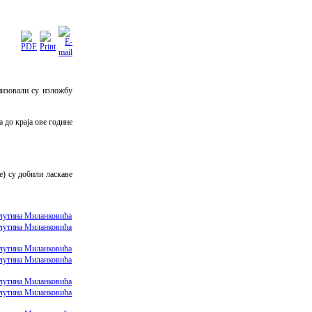
низовали су изложбу
 до краја ове године
е) су добили ласкаве