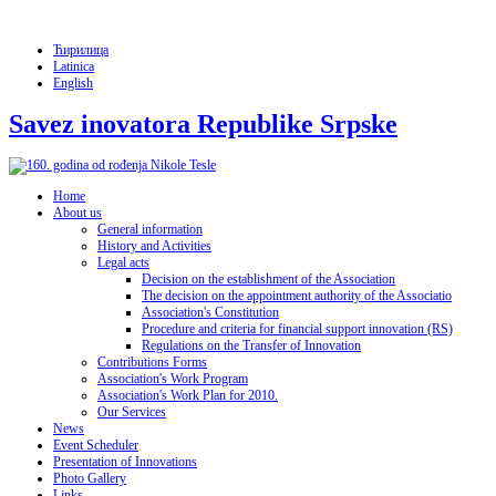
Ћирилица
Latinica
English
Savez inovatora Republike Srpske
Home
About us
General information
History and Activities
Legal acts
Decision on the establishment of the Association
The decision on the appointment authority of the Associatio
Association's Constitution
Procedure and criteria for financial support innovation (RS)
Regulations on the Transfer of Innovation
Contributions Forms
Association's Work Program
Association's Work Plan for 2010.
Our Services
News
Event Scheduler
Presentation of Innovations
Photo Gallery
Links