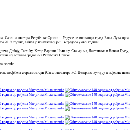
на, Савез иноватора Републике Српске и Удружење иноватора града Бања Лука орга
2019. године, a била je приказана у још 14 градова у овој години.
ричи, Добоју, Теслићу, Котор Вароши, Челинцу, Станарима, Лакташима и Новом Граду, а
остави и у осталим градовима Републике Српске.
ланковића.
етно посјећена а организатори (Савез иноватора РС, Центри за културу и поједине школ