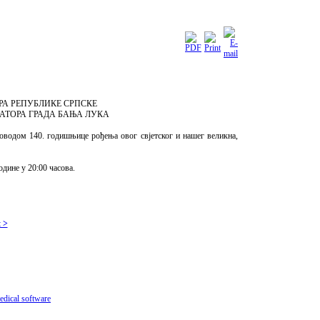
РА РЕПУБЛИКЕ СРПСКЕ
АТОРА ГРАДА БАЊА ЛУКА
одом 140. годишњице рођења овог свјетског и нашег великна,
дине у 20:00 часова.
 >
dical software