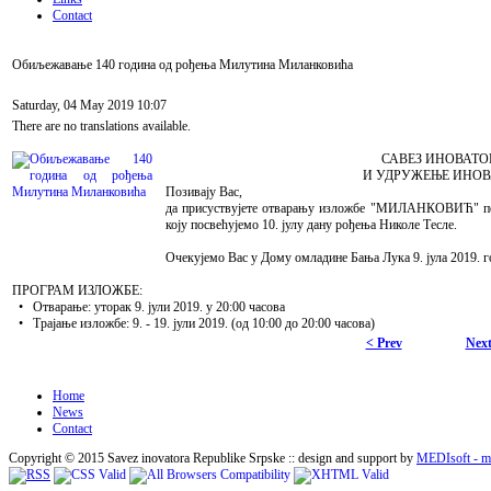
Contact
Обиљежавање 140 година од рођења Милутина Миланковића
Saturday, 04 May 2019 10:07
There are no translations available.
САВЕЗ ИНОВАТО
И УДРУЖЕЊЕ ИНОВ
Позивају Вас,
да присуствујете отварању изложбе "МИЛАНКОВИЋ" пов
коју посвећујемо 10. јулу дану рођења Николе Тесле.
Очекујемо Вас у Дому омладине Бања Лука 9. јула 2019. го
ПРОГРАМ ИЗЛОЖБЕ:
• Отварање: уторак 9. јули 2019. у 20:00 часова
• Трајање изложбе: 9. - 19. јули 2019. (од 10:00 до 20:00 часова)
< Prev
Next
Home
News
Contact
Copyright © 2015 Savez inovatora Republike Srpske :: design and support by
MEDIsoft - me