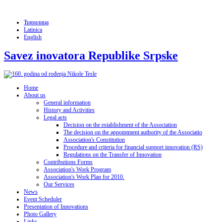
Ћирилица
Latinica
English
Savez inovatora Republike Srpske
Home
About us
General information
History and Activities
Legal acts
Decision on the establishment of the Association
The decision on the appointment authority of the Associatio
Association's Constitution
Procedure and criteria for financial support innovation (RS)
Regulations on the Transfer of Innovation
Contributions Forms
Association's Work Program
Association's Work Plan for 2010.
Our Services
News
Event Scheduler
Presentation of Innovations
Photo Gallery
Links