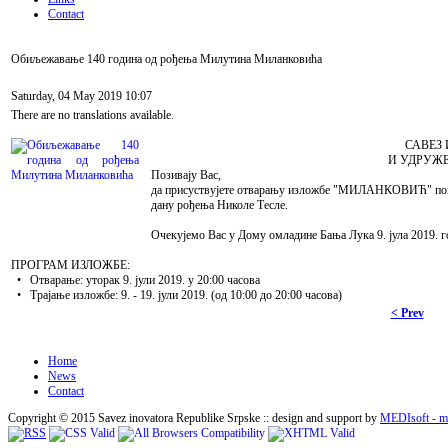
Contact
Обиљежавање 140 година од рођења Милутина Миланковића
Saturday, 04 May 2019 10:07
There are no translations available.
САВЕЗ
И УДРУЖЕ
Позивају Вас,
да присуствујете отварању изложбе "МИЛАНКОВИЋ" поводо
дану рођења Николе Тесле.
Очекујемо Вас у Дому омладине Бања Лука 9. јула 2019. го
ПРОГРАМ ИЗЛОЖБЕ:
• Отварање: уторак 9. јули 2019. у 20:00 часова
• Трајање изложбе: 9. - 19. јули 2019. (од 10:00 до 20:00 часова)
< Prev
Home
News
Contact
Copyright © 2015 Savez inovatora Republike Srpske :: design and support by
MEDIsoft - me