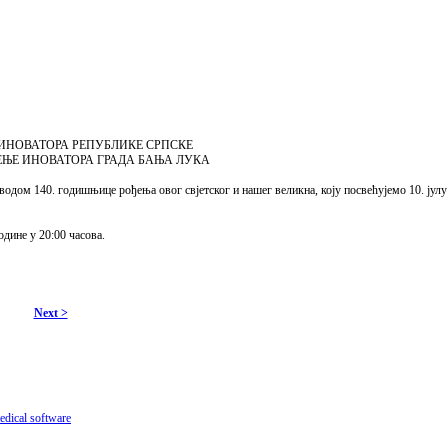
 ИНОВАТОРА РЕПУБЛИКЕ СРПСКЕ
ЊЕ ИНОВАТОРА ГРАДА БАЊА ЛУКА
м 140. годишњице рођења овог свјетског и нашег великна, коју посвећујемо 10. јулу
дине у 20:00 часова.
Next >
dical software