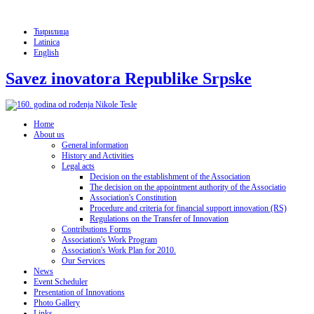
Ћирилица
Latinica
English
Savez inovatora Republike Srpske
Home
About us
General information
History and Activities
Legal acts
Decision on the establishment of the Association
The decision on the appointment authority of the Associatio
Association's Constitution
Procedure and criteria for financial support innovation (RS)
Regulations on the Transfer of Innovation
Contributions Forms
Association's Work Program
Association's Work Plan for 2010.
Our Services
News
Event Scheduler
Presentation of Innovations
Photo Gallery
Links