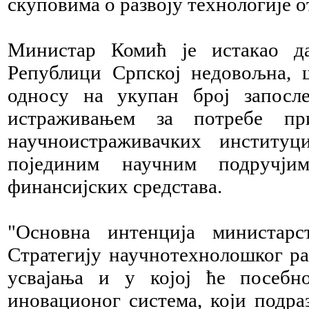
скуповима о развоју технологије 
Министар Комић је истакао да
Републици Српској недовољна, ш
односу на укупан број запосл
истраживањем за потребе пр
научноистраживачких институц
појединим научним подручјим
финансијских средстава.
"Основна интенција министар
Стратегију научнотехнолошког раз
усвајања и у којој ће посебн
иновационог система, који подра