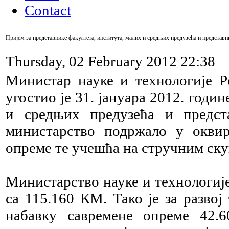
Contact
Пријем за представнике факултета, института, малих и средњих предузећа и представн
Thursday, 02 February 2012 22:38
Министар науке и технологије Р
угостио је 31. јануара 2012. годи
и средњих предузећа и предста
министарство подржало у оквиру
опреме те учешћа на стручним ску
Министарство науке и технологије
са 115.160 КМ. Тако је за разво
набавку савремене опреме 42.