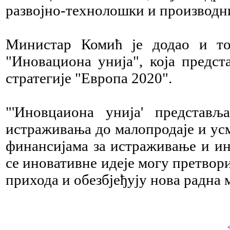
развојно-технолошки и производни
Министар Комић је додао и то 
"Иновациона унија", која предс
стратегије "Европа 2020".
"'Иновцаиона унија' представља
истраживања до малопродаје и ус
финансијама за истраживање и ин
се иновативне идеје могу претвори
прихода и обезбјеђују нова радна м